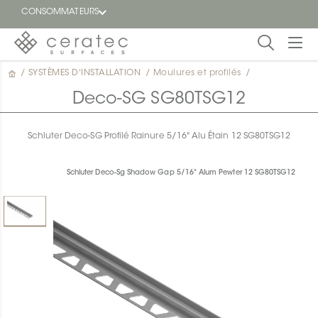
CONSOMMATEURS
/
SYSTÈMES D'INSTALLATION
/
Moulures et profilés
/
En
EN
vedette
Deco-SG SG80TSG12
Blogue
Schluter Deco-SG Profilé Rainure 5/16" Alu Étain 12 SG80TSG12
Trouver
un
Schluter Deco-Sg Shadow Gap 5/16" Alum Pewter 12 SG80TSG12
détaillant
ON