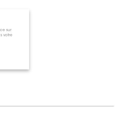
nce sur
s votre
gary