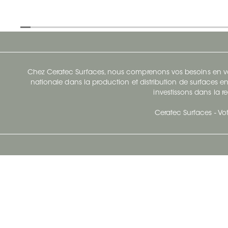
Chez Ceratec Surfaces, nous comprenons vos besoins en vou
nationale dans la production et distribution de surfaces en
investissons dans la re
Ceratec Surfaces - Vot
Siège Social De Ceratec
N
414 Avenue Saint-Sacrement
Ville de Québec, Québec G1N 3Y3
Administration:
1.800.663.8445