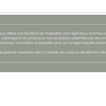
s offrant une facilité et de l’inspiration sans égal. Nous sommes
 céramique et en vinyle pour tous les besoins d'architecture, de con
cherche, l’innovation, la durabilité, ainsi que la responsabilité envi
re garantie d'expertise dans l’industrie des surfaces de bâtiment rés
otre Entreprise
Suivez-Nous
Restez à jour et évoluez a
À propos
Surfaces en suivant du con
et tendance.
Carrières
Nous joindre