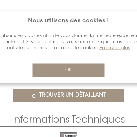
Nous utilisons des cookies !
tilisons les cookies afin de vous donner la meilleure expérie
site internet. Si vous continuez, vous acceptez que nous suivon
activité sur notre site à l’aide de cookies.
En savoir plus
$97.44
/Chacun
OK
détail
SCHDESG1508SHGABSST0
Cal
TROUVER UN DÉTAILLANT
Informations Techniques