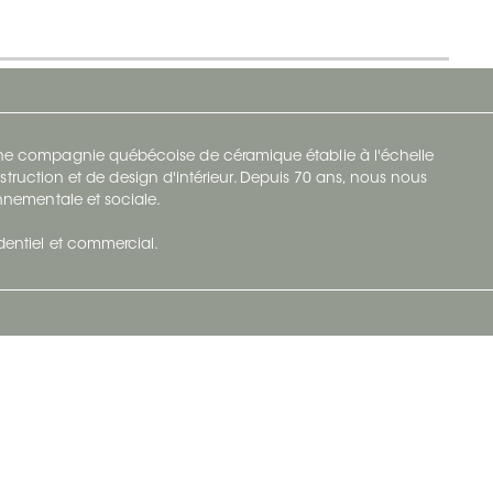
 une compagnie québécoise de céramique établie à l'échelle
struction et de design d'intérieur. Depuis 70 ans, nous nous
ronnementale et sociale.
identiel et commercial.
Infolettre
vec Ceratec
Abonnez-vous à Ceratec Surfaces pour
tenu actuel
rester informé des nouveautés.
S'abonner