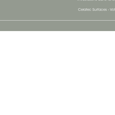
Ceratec Surfaces - Vot
Siège Social De Ceratec
N
414 Avenue Saint-Sacrement
Ville de Québec, Québec G1N 3Y3
Administration:
1.800.663.8445
Télécopieur : 1.418.681.8853
info@ceratec.com