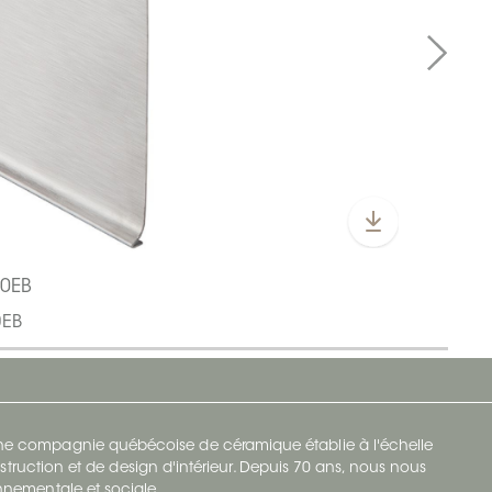
60EB
0EB
 une compagnie québécoise de céramique établie à l'échelle
struction et de design d'intérieur. Depuis 70 ans, nous nous
ronnementale et sociale.