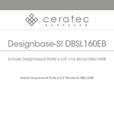
Designbase-Sl DBSL160EB
Schluter Designbase-Sl Profilé 6-3/8" Inox Brossé DBSL160EB
Schluter Designbase-Sl Profile 6-3/8" Brushed Ss DBSL160EB