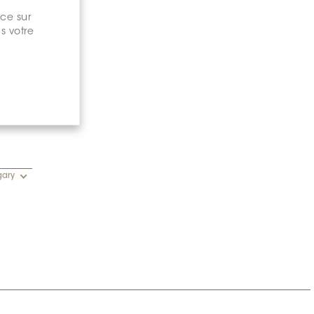
nce sur
s votre
gary