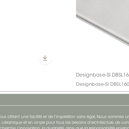
Designbase-Sl DBSL1
Designbase-Sl DBSL16
s offrant une facilité et de l’inspiration sans égal. Nous sommes
 céramique et en vinyle pour tous les besoins d'architecture, de con
cherche, l’innovation, la durabilité, ainsi que la responsabilité envi