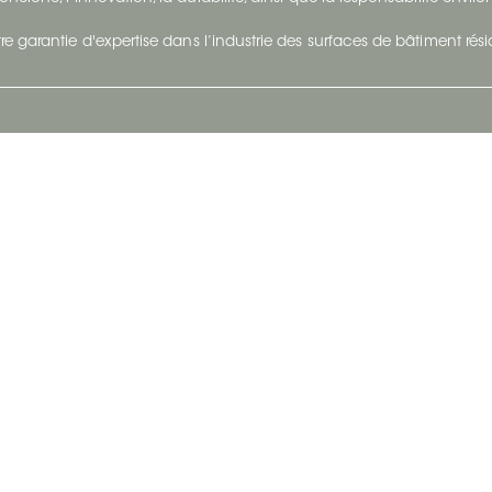
re garantie d'expertise dans l’industrie des surfaces de bâtiment rés
otre Entreprise
Suivez-Nous
Restez à jour et évoluez a
À propos
Surfaces en suivant du con
et tendance.
Carrières
Nous joindre
Vivre@Ceratec
Blogue
Politique de confidentialité
|
Conditions d'utilisatio
Copyright © 2026 Ceratec. Tous droits réservés.
Propulsé par