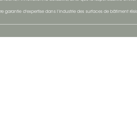
re garantie d'expertise dans l’industrie des surfaces de bâtiment rés
otre Entreprise
Suivez-Nous
Restez à jour et évoluez a
À propos
Surfaces en suivant du con
et tendance.
Carrières
Nous joindre
Vivre@Ceratec
Blogue
Politique de confidentialité
|
Conditions d'utilisatio
Copyright © 2026 Ceratec. Tous droits réservés.
Propulsé par