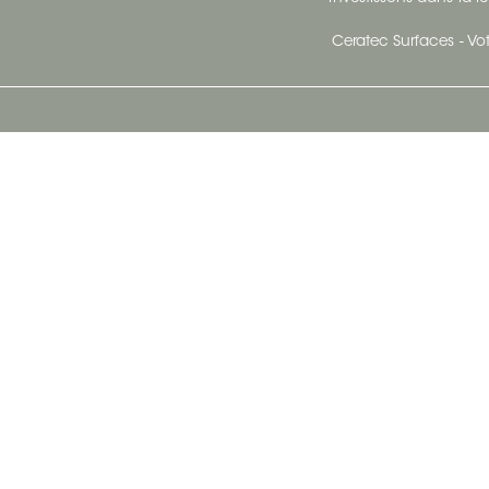
Ceratec Surfaces - Vot
Siège Social De Ceratec
N
414 Avenue Saint-Sacrement
Ville de Québec, Québec G1N 3Y3
Administration:
1.800.663.8445
Télécopieur : 1.418.681.8853
info@ceratec.com