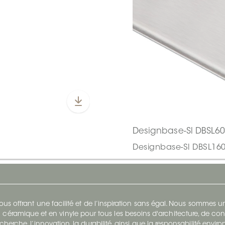
Designbase-Sl DBSL6
Designbase-Sl DBSL16
s offrant une facilité et de l’inspiration sans égal. Nous sommes
 céramique et en vinyle pour tous les besoins d'architecture, de con
cherche, l’innovation, la durabilité, ainsi que la responsabilité envi