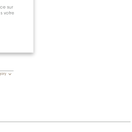
nce sur
s votre
gary