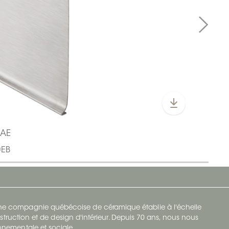
0AE
0EB
 une compagnie québécoise de céramique établie à l'échelle
struction et de design d'intérieur. Depuis 70 ans, nous nous
ronnementale et sociale.