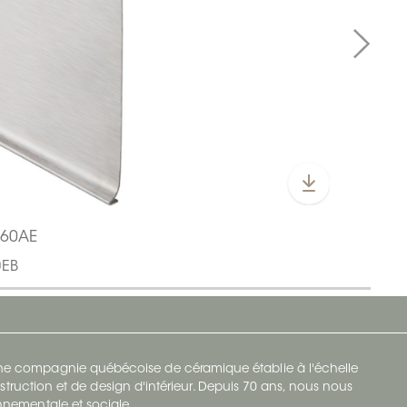
L60AE
0EB
 une compagnie québécoise de céramique établie à l'échelle
struction et de design d'intérieur. Depuis 70 ans, nous nous
ronnementale et sociale.