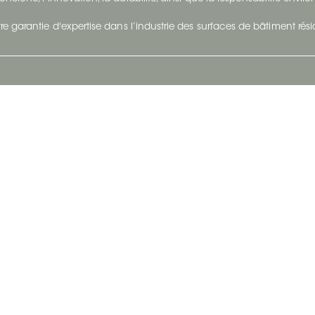
re garantie d'expertise dans l’industrie des surfaces de bâtiment rés
otre Entreprise
Suivez-Nous
Restez à jour et évoluez a
À propos
Surfaces en suivant du con
et tendance.
Carrières
Nous joindre
Vivre@Ceratec
Blogue
Politique de confidentialité
|
Conditions d'utilisatio
Copyright © 2026 Ceratec. Tous droits réservés.
Propulsé par