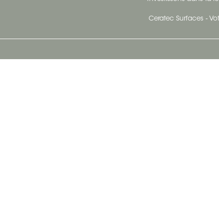
Ceratec Surfaces - Vot
Siège Social De Ceratec
N
414 Avenue Saint-Sacrement
Ville de Québec, Québec G1N 3Y3
Administration:
1.800.663.8445
Télécopieur : 1.418.681.8853
info@ceratec.com