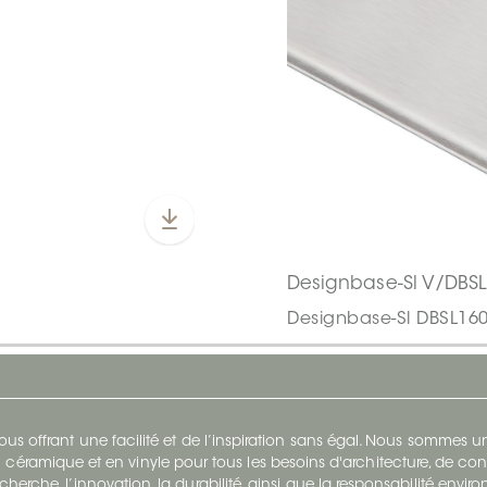
Designbase-Sl V/DBS
Designbase-Sl DBSL16
s offrant une facilité et de l’inspiration sans égal. Nous sommes
 céramique et en vinyle pour tous les besoins d'architecture, de con
cherche, l’innovation, la durabilité, ainsi que la responsabilité envi