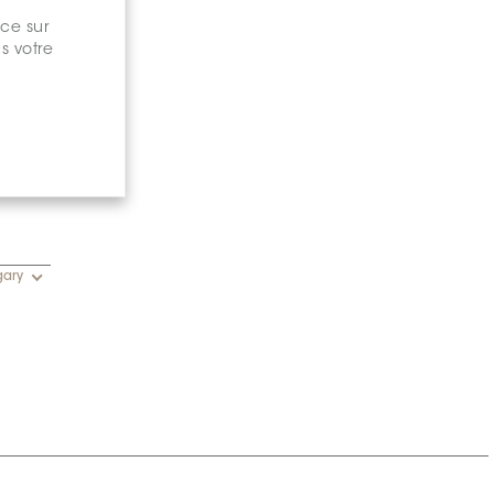
nce sur
s votre
gary