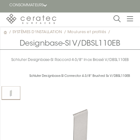
CONSOMMATEURS
/
SYSTÈMES D'INSTALLATION
/
Moulures et profilés
/
En
EN
vedette
Designbase-Sl V/DBSL110EB
Blogue
Schluter Designbase-Sl Raccord 4-3/8" Inox Brossé V/DBSL110EB
Trouver
un
Schluter Designbase-Sl Connector 4-3/8" Brushed Ss V/DBSL110EB
détaillant
ON