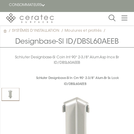
CONSOMMATEURS
/
SYSTÈMES D'INSTALLATION
/
Moulures et profilés
/
En
EN
vedette
Designbase-Sl ID/DBSL60AEEB
Blogue
Schluter Designbase-Sl Coin Int 90° 2-3/8" Alum Asp Inox Br
ID/DBSL60AEEB
Trouver
un
détaillant
Schluter Designbase-Sl In Crn 90° 2-3/8" Alum-Br Ss Look
ON
ID/DBSL60AEEB