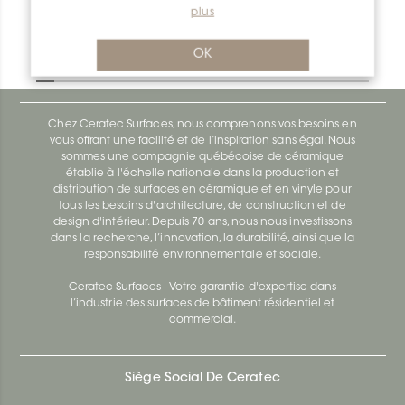
plus
Designbase-Sl ID/DBSL60AEEB
OK
Designbase-Sl DBSL110EB
Chez Ceratec Surfaces, nous comprenons vos besoins en
vous offrant une facilité et de l’inspiration sans égal. Nous
sommes une compagnie québécoise de céramique
établie à l'échelle nationale dans la production et
distribution de surfaces en céramique et en vinyle pour
tous les besoins d'architecture, de construction et de
design d'intérieur. Depuis 70 ans, nous nous investissons
dans la recherche, l’innovation, la durabilité, ainsi que la
responsabilité environnementale et sociale.
Ceratec Surfaces - Votre garantie d'expertise dans
l’industrie des surfaces de bâtiment résidentiel et
commercial.
Siège Social De Ceratec