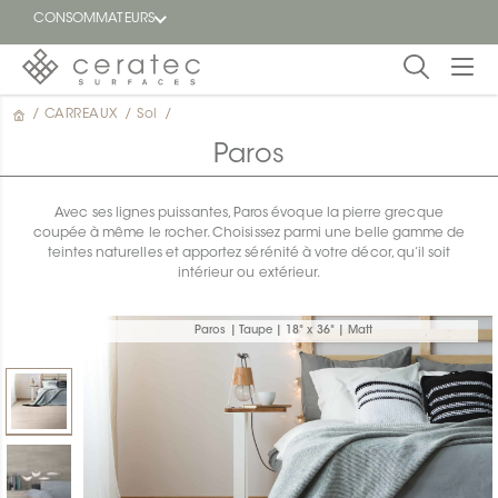
CONSOMMATEURS
/
CARREAUX
/
Sol
/
En
EN
vedette
Paros
Blogue
Avec ses lignes puissantes, Paros évoque la pierre grecque
coupée à même le rocher. Choisissez parmi une belle gamme de
Trouver
teintes naturelles et apportez sérénité à votre décor, qu’il soit
un
intérieur ou extérieur.
détaillant
ON
Paros | Taupe | 18" x 36" | Matt