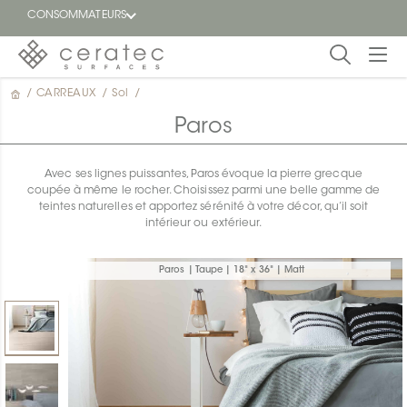
CONSOMMATEURS
/
CARREAUX
/
Sol
/
En
EN
vedette
Paros
Blogue
Avec ses lignes puissantes, Paros évoque la pierre grecque
coupée à même le rocher. Choisissez parmi une belle gamme de
Trouver
teintes naturelles et apportez sérénité à votre décor, qu’il soit
un
intérieur ou extérieur.
détaillant
ON
Paros | Taupe | 18" x 36" | Matt