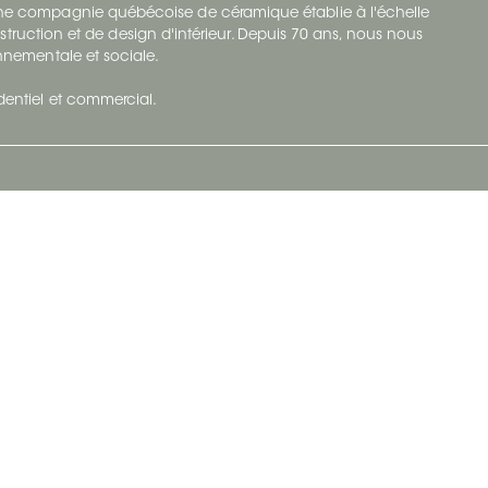
 une compagnie québécoise de céramique établie à l'échelle
struction et de design d'intérieur. Depuis 70 ans, nous nous
ronnementale et sociale.
identiel et commercial.
Infolettre
vec Ceratec
Abonnez-vous à Ceratec Surfaces pour
tenu actuel
rester informé des nouveautés.
S'abonner