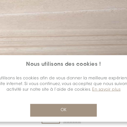
Nous utilisons des cookies !
COULEUR:
GRIS FONCÉ
*
tilisons les cookies afin de vous donner la meilleure expérie
site internet. Si vous continuez, vous acceptez que nous suivon
activité sur notre site à l’aide de cookies.
En savoir plus
DIMENSION:
12" X 24"
*
OK