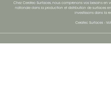
Chez Ceratec Surfaces, nous comprenons vos besoins en vou
nationale dans la production et distribution de surfaces en
investissons dans la re
Ceratec Surfaces - Vot
Siège Social De Ceratec
N
414 Avenue Saint-Sacrement
Ville de Québec, Québec G1N 3Y3
Administration:
1.800.663.8445
Télécopieur : 1.418.681.8853
info@ceratec.com