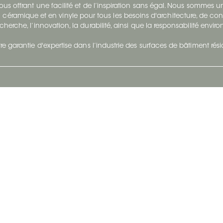
s offrant une facilité et de l’inspiration sans égal. Nous sommes
 céramique et en vinyle pour tous les besoins d'architecture, de con
cherche, l’innovation, la durabilité, ainsi que la responsabilité envi
re garantie d'expertise dans l’industrie des surfaces de bâtiment rés
otre Entreprise
Suivez-Nous
Restez à jour et évoluez a
À propos
Surfaces en suivant du con
et tendance.
Carrières
Nous joindre
Vivre@Ceratec
Blogue