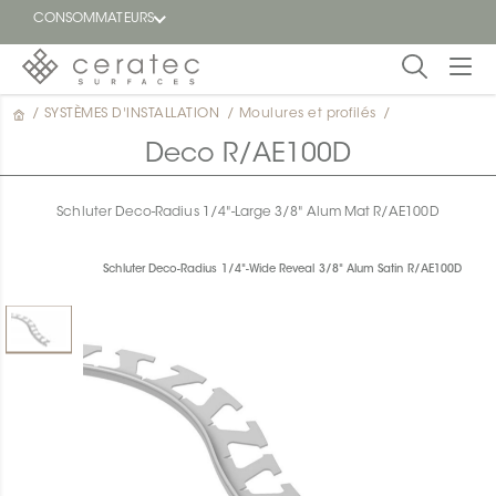
CONSOMMATEURS
/
SYSTÈMES D'INSTALLATION
/
Moulures et profilés
/
En
EN
vedette
Deco R/AE100D
Blogue
Schluter Deco-Radius 1/4"-Large 3/8" Alum Mat R/AE100D
Trouver
un
Schluter Deco-Radius 1/4"-Wide Reveal 3/8" Alum Satin R/AE100D
détaillant
ON