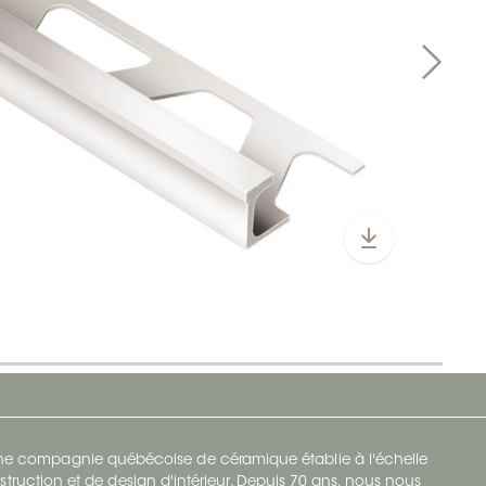
 une compagnie québécoise de céramique établie à l'échelle
struction et de design d'intérieur. Depuis 70 ans, nous nous