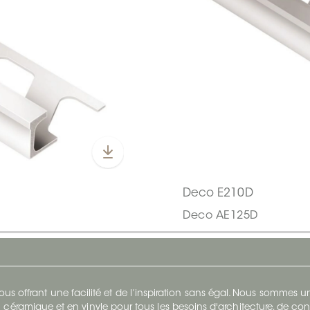
Deco E210D
Deco AE125D
s offrant une facilité et de l’inspiration sans égal. Nous sommes
 céramique et en vinyle pour tous les besoins d'architecture, de con