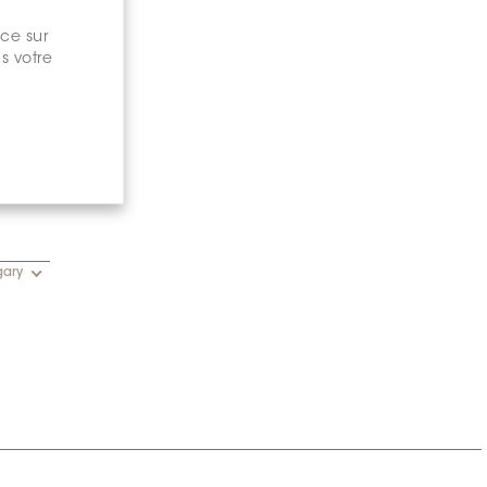
nce sur
s votre
gary