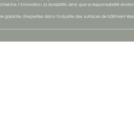
cherche, l’innovation, la durabilité, ainsi que la responsabilité envi
re garantie d'expertise dans l’industrie des surfaces de bâtiment rés
otre Entreprise
Suivez-Nous
Restez à jour et évoluez a
À propos
Surfaces en suivant du con
et tendance.
Carrières
Nous joindre
Vivre@Ceratec
Blogue
Politique de confidentialité
|
Conditions d'utilisatio