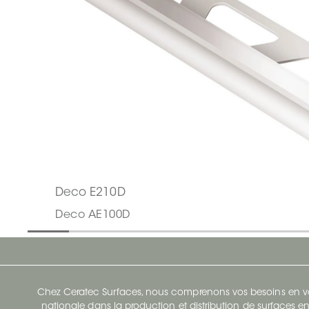
Deco E210D
Deco AE100D
Chez Ceratec Surfaces, nous comprenons vos besoins en vou
nationale dans la production et distribution de surfaces en