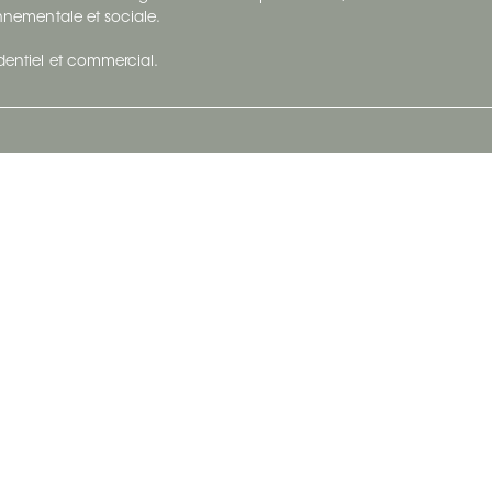
ronnementale et sociale.
identiel et commercial.
Infolettre
vec Ceratec
Abonnez-vous à Ceratec Surfaces pour
tenu actuel
rester informé des nouveautés.
S'abonner
n