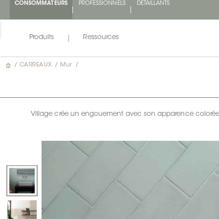
CONSOMMATEURS
PROFESSIONNELS
DÉTAILLANTS
Produits
Ressources
/
CARREAUX
/
Mur
/
Village crée un engouement avec son apparence colorée et a