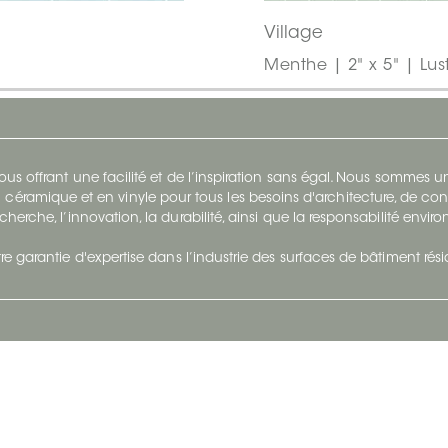
Village
Menthe | 2" x 5" | Lus
s offrant une facilité et de l’inspiration sans égal. Nous sommes
 céramique et en vinyle pour tous les besoins d'architecture, de con
cherche, l’innovation, la durabilité, ainsi que la responsabilité envi
re garantie d'expertise dans l’industrie des surfaces de bâtiment rés
otre Entreprise
Suivez-Nous
Restez à jour et évoluez a
À propos
Surfaces en suivant du con
et tendance.
Carrières