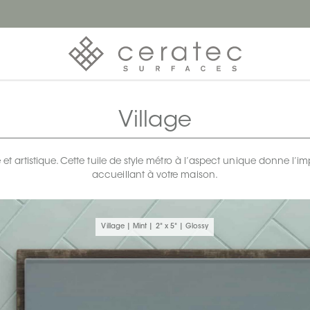
Village
rtistique. Cette tuile de style métro à l’aspect unique donne l’imp
accueillant à votre maison.
Village | Mint | 2" x 5" | Glossy