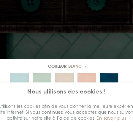
COULEUR:
BLANC
*
Nous utilisons des cookies !
tilisons les cookies afin de vous donner la meilleure expérie
site internet. Si vous continuez, vous acceptez que nous suivon
activité sur notre site à l’aide de cookies.
En savoir plus
DIMENSION:
2" X 5"
*