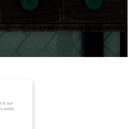
nce sur
s votre