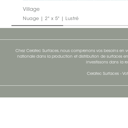
Village
Nuage | 2" x 5" | Lustré
Chez Ceratec Surfaces, nous comprenons vos besoins en vou
nationale dans la production et distribution de surfaces en
investissons dans la re
Ceratec Surfaces - Vot
Siège Social De Ceratec
N
414 Avenue Saint-Sacrement
Ville de Québec, Québec G1N 3Y3