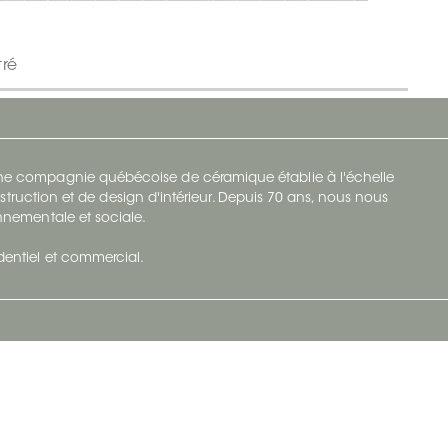
tré
 une compagnie québécoise de céramique établie à l'échelle
struction et de design d'intérieur. Depuis 70 ans, nous nous
ronnementale et sociale.
identiel et commercial.
Infolettre
vec Ceratec
Abonnez-vous à Ceratec Surfaces pour
tenu actuel
rester informé des nouveautés.