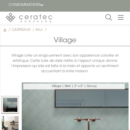
CONSOMMATEURS
/
CARREAUX
/
Mur
/
En
EN
vedette
Village
Blogue
Village crée un engouement avec son apparence colorée et
artistique. Cette tuile de style métro à l’aspect unique donne
Trouver
l’impression qu’elle est faite à la main et apporte un sentiment
un
accueillant à votre maison.
détaillant
ON
Village | Mint | 2" x 5" | Glossy