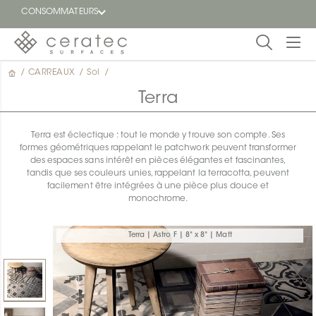
CONSOMMATEURS
/
CARREAUX
/
Sol
/
En
EN
vedette
Terra
Blogue
Terra est éclectique : tout le monde y trouve son compte. Ses
formes géométriques rappelant le patchwork peuvent transformer
Trouver
des espaces sans intérêt en pièces élégantes et fascinantes,
un
tandis que ses couleurs unies, rappelant la terracotta, peuvent
détaillant
facilement être intégrées à une pièce plus douce et
ON
monochrome.
Terra | Astro F | 8" x 8" | Matt