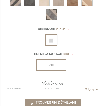
DIMENSION:
8" X 8"
*
FINI DE LA SURFACE:
MAT
*
Mat
$5.63
/pi.ca.
Prix de détail
RSS-1337-Terra
Calgary
TROUVER UN DÉTAILLANT