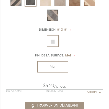
DIMENSION:
8" X 8"
*
FINI DE LA SURFACE:
MAT
*
Mat
$5.20
/pi.ca.
Prix de détail
RSS-1337-Terra
Calgary
TROUVER UN DÉTAILLANT