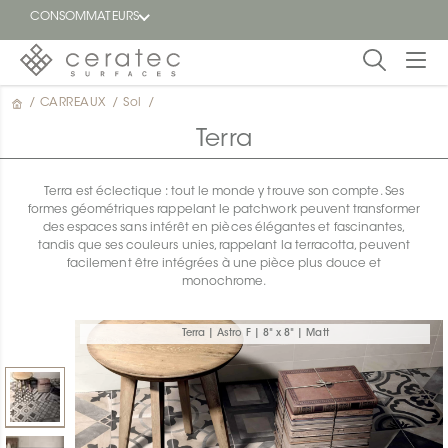
CONSOMMATEURS
/
CARREAUX
/
Sol
/
En
EN
vedette
Terra
Blogue
Terra est éclectique : tout le monde y trouve son compte. Ses
formes géométriques rappelant le patchwork peuvent transformer
Trouver
des espaces sans intérêt en pièces élégantes et fascinantes,
un
tandis que ses couleurs unies, rappelant la terracotta, peuvent
détaillant
facilement être intégrées à une pièce plus douce et
ON
monochrome.
Terra | Astro F | 8" x 8" | Matt