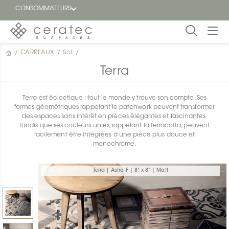
CONSOMMATEURS
/
CARREAUX
/
Sol
/
En
EN
vedette
Terra
Blogue
Terra est éclectique : tout le monde y trouve son compte. Ses
formes géométriques rappelant le patchwork peuvent transformer
Trouver
des espaces sans intérêt en pièces élégantes et fascinantes,
un
tandis que ses couleurs unies, rappelant la terracotta, peuvent
détaillant
facilement être intégrées à une pièce plus douce et
ON
monochrome.
Terra | Astro F | 8" x 8" | Matt