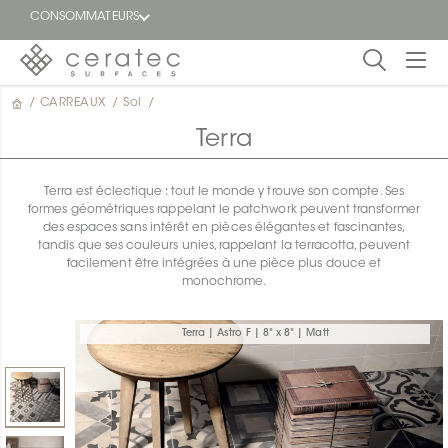
CONSOMMATEURS
/
CARREAUX
/
Sol
/
En
EN
vedette
Terra
Blogue
Terra est éclectique : tout le monde y trouve son compte. Ses
formes géométriques rappelant le patchwork peuvent transformer
Trouver
des espaces sans intérêt en pièces élégantes et fascinantes,
un
tandis que ses couleurs unies, rappelant la terracotta, peuvent
détaillant
facilement être intégrées à une pièce plus douce et
ON
monochrome.
Terra | Astro F | 8" x 8" | Matt