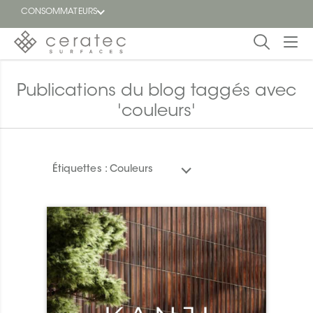
CONSOMMATEURS
En
EN
Publications du blog taggés avec
vedette
'couleurs'
Blogue
Trouver
un
Étiquettes :
Couleurs
détaillant
ON