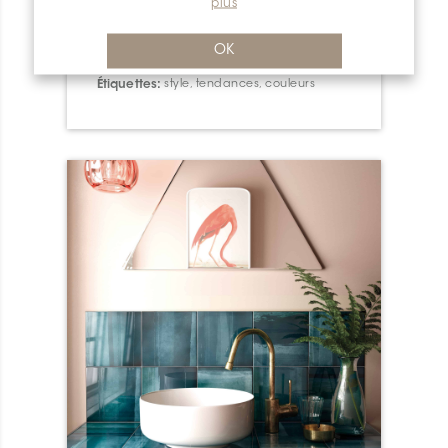
plusieurs années déjà, ces carreaux plus
plus
grands que nature sortent de plus en plus
des sentiers battus, tant en termes de look,
OK
de dimension que d’installation.
Étiquettes:
style
,
tendances
,
couleurs