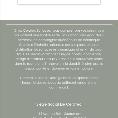
connaisseurs. En effet, la porcelaine et la
céramique permettent d’intégrer une
allure identique au marbre dans
n’importe quel décor, sans les
inconvénients de l’entretien minutieux
Chez Ceratec Surfaces, nous comprenons vos besoins en
que nécessite ce dernier.
vous offrant une facilité et de l’inspiration sans égal. Nous
sommes une compagnie québécoise de céramique
établie à l'échelle nationale dans la production et
distribution de surfaces en céramique et en vinyle pour
tous les besoins d'architecture, de construction et de
design d'intérieur. Depuis 70 ans, nous nous investissons
dans la recherche, l’innovation, la durabilité, ainsi que la
responsabilité environnementale et sociale.
Ceratec Surfaces - Votre garantie d'expertise dans
l’industrie des surfaces de bâtiment résidentiel et
commercial.
Siège Social De Ceratec
414 Avenue Saint-Sacrement