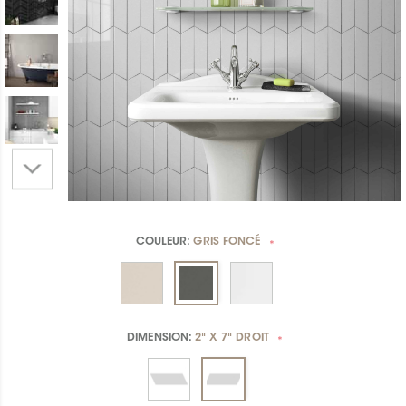
COULEUR:
GRIS FONCÉ
*
DIMENSION:
2" X 7" DROIT
*