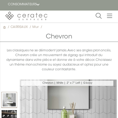
CONSOMMATEURS
/
CARREAUX
/
Mur
/
En
EN
vedette
Chevron
Blogue
Les classiques ne se démodent jamais. Avec ses angles prononcés,
Chevron crée un mouvement de zigzag qui introduit du
Trouver
dynamisme dans votre pièce et donne vie à votre décor. Choisissez
un
un thème monochrome ou soyez audacieux et optez pour une
détaillant
couleur contrastante.
ON
Chevron | White | 2" x 7" Left | Glossy