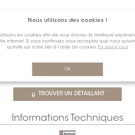
Nous utilisons des cookies !
tilisons les cookies afin de vous donner la meilleure expérie
site internet. Si vous continuez, vous acceptez que nous suivon
activité sur notre site à l’aide de cookies.
En savoir plus
$78.49
/Chacun
OK
détail
SCHKESN0612F000NICH0
Cal
TROUVER UN DÉTAILLANT
Informations Techniques