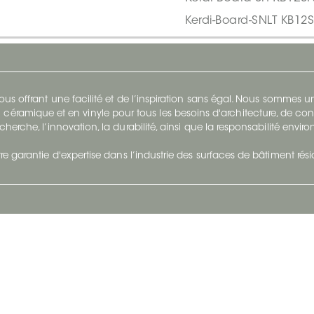
Kerdi-Board-SNLT KB1
s offrant une facilité et de l’inspiration sans égal. Nous sommes
 céramique et en vinyle pour tous les besoins d'architecture, de con
cherche, l’innovation, la durabilité, ainsi que la responsabilité envi
re garantie d'expertise dans l’industrie des surfaces de bâtiment rés
otre Entreprise
Suivez-Nous
Restez à jour et évoluez a
À propos
Surfaces en suivant du con
et tendance.
Carrières
Nous joindre