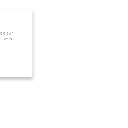
nce sur
s votre
gary