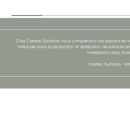
Chez Ceratec Surfaces, nous comprenons vos besoins en vou
nationale dans la production et distribution de surfaces en
investissons dans la re
Ceratec Surfaces - Vot
Siège Social De Ceratec
N
414 Avenue Saint-Sacrement
Ville de Québec, Québec G1N 3Y3
Administration:
1.800.663.8445