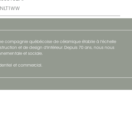
2SNLT1WW
 une compagnie québécoise de céramique établie à l'échelle
struction et de design d'intérieur. Depuis 70 ans, nous nous
ronnementale et sociale.
identiel et commercial.
Infolettre
vec Ceratec
Abonnez-vous à Ceratec Surfaces pour
tenu actuel
rester informé des nouveautés.
S'abonner