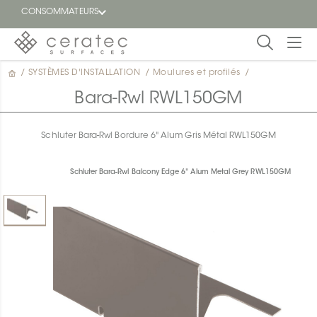
CONSOMMATEURS
/
SYSTÈMES D'INSTALLATION
/
Moulures et profilés
/
En
EN
vedette
Bara-Rwl RWL150GM
Blogue
Schluter Bara-Rwl Bordure 6" Alum Gris Métal RWL150GM
Trouver
un
Schluter Bara-Rwl Balcony Edge 6" Alum Metal Grey RWL150GM
détaillant
ON