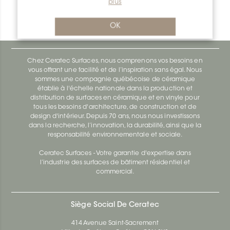
plus
Bara-Rwl RWL150GM
Bara-Rwl R/RWL15PG
OK
Chez Ceratec Surfaces, nous comprenons vos besoins en
vous offrant une facilité et de l’inspiration sans égal. Nous
sommes une compagnie québécoise de céramique
établie à l'échelle nationale dans la production et
distribution de surfaces en céramique et en vinyle pour
tous les besoins d'architecture, de construction et de
design d'intérieur. Depuis 70 ans, nous nous investissons
dans la recherche, l’innovation, la durabilité, ainsi que la
responsabilité environnementale et sociale.
Ceratec Surfaces - Votre garantie d'expertise dans
l’industrie des surfaces de bâtiment résidentiel et
commercial.
Siège Social De Ceratec
414 Avenue Saint-Sacrement