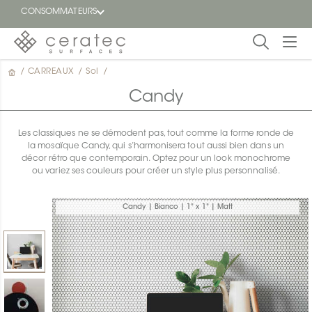
CONSOMMATEURS
/
CARREAUX
/
Sol
/
En
EN
vedette
Candy
Blogue
Les classiques ne se démodent pas, tout comme la forme ronde de
la mosaïque Candy, qui s’harmonisera tout aussi bien dans un
Trouver
décor rétro que contemporain. Optez pour un look monochrome
un
ou variez ses couleurs pour créer un style plus personnalisé.
détaillant
ON
Candy | Bianco | 1" x 1" | Matt