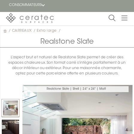
CONSOMMATEURS
/
CARREAUX
/
Extra large
/
En
EN
vedette
Realstone Slate
Blogue
L’aspect brut et naturel de Realstone Slate permet de créer des
espaces chaleureux. Son format carré s’intègre parfaitement à un
Trouver
décor intérieur ou extérieur. Pour une maisonnée charmante,
un
optez pour cette porcelaine offerte en plusieurs couleurs.
détaillant
ON
Realstone Slate | Shell | 24" x 24" | Matt