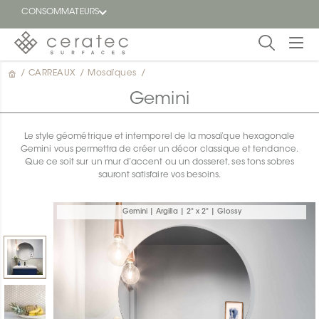
CONSOMMATEURS
/
CARREAUX
/
Mosaïques
/
En
EN
vedette
Gemini
Blogue
Le style géométrique et intemporel de la mosaïque hexagonale
Gemini vous permettra de créer un décor classique et tendance.
Trouver
Que ce soit sur un mur d’accent ou un dosseret, ses tons sobres
un
sauront satisfaire vos besoins.
détaillant
ON
Gemini | Argilla | 2" x 2" | Glossy