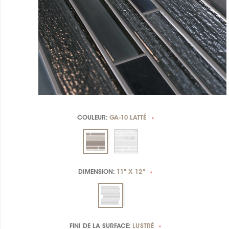
COULEUR:
GA-10 LATTÉ
*
DIMENSION:
11" X 12"
*
FINI DE LA SURFACE:
LUSTRÉ
*