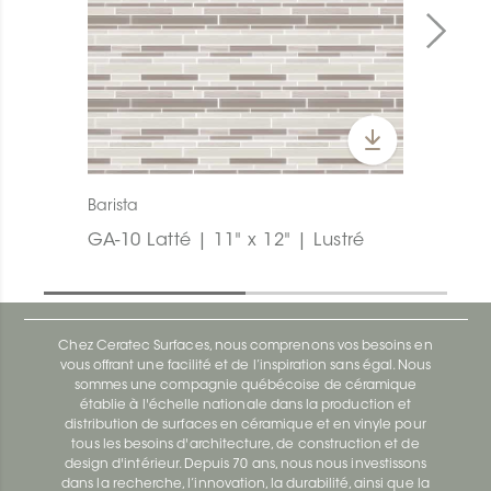
Barista
GA-10 Latté | 11" x 12" | Lustré
Chez Ceratec Surfaces, nous comprenons vos besoins en
vous offrant une facilité et de l’inspiration sans égal. Nous
sommes une compagnie québécoise de céramique
établie à l'échelle nationale dans la production et
distribution de surfaces en céramique et en vinyle pour
tous les besoins d'architecture, de construction et de
design d'intérieur. Depuis 70 ans, nous nous investissons
dans la recherche, l’innovation, la durabilité, ainsi que la