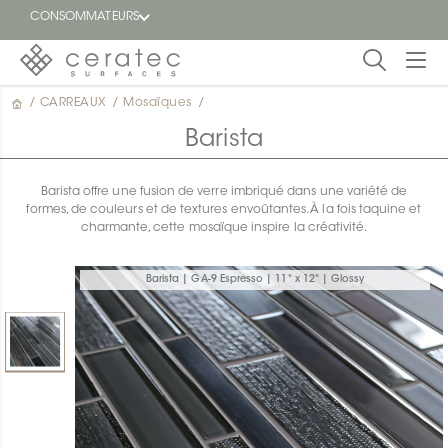
CONSOMMATEURS
/
CARREAUX
/
Mosaïques
/
En
EN
vedette
Barista
Blogue
Barista offre une fusion de verre imbriqué dans une variété de
formes, de couleurs et de textures envoûtantes. À la fois taquine et
Trouver
charmante, cette mosaïque inspire la créativité.
un
détaillant
ON
Barista | GA-9 Espresso | 11" x 12" | Glossy