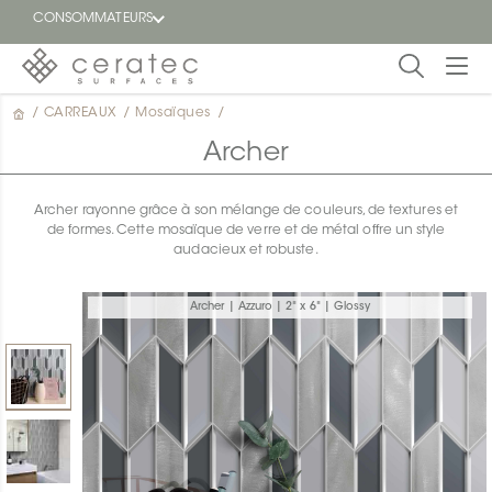
CONSOMMATEURS
/
CARREAUX
/
Mosaïques
/
En
EN
vedette
Archer
Blogue
Archer rayonne grâce à son mélange de couleurs, de textures et
de formes. Cette mosaïque de verre et de métal offre un style
Trouver
audacieux et robuste.
un
détaillant
ON
Archer | Azzuro | 2" x 6" | Glossy