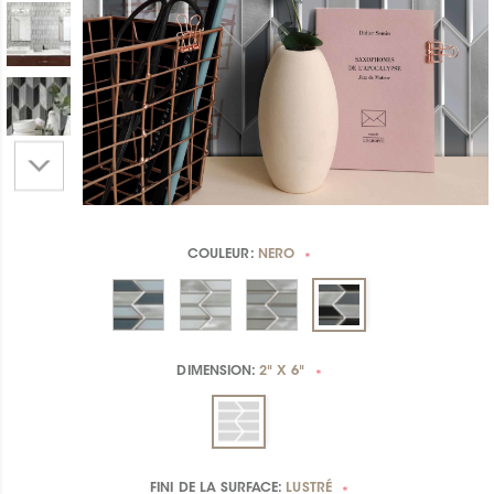
COULEUR:
NERO
*
DIMENSION:
2" X 6"
*
FINI DE LA SURFACE:
LUSTRÉ
*