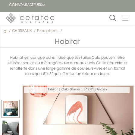
CONSOMMATEURS
/
CARREAUX
/
Promotions
/
En
EN
vedette
Habitat
Blogue
Habitat est conçue dans l'idée que ses tuiles Cala peuvent être
utilisées seules ou mélangées aux carreaux unis. Cette céramique
Trouver
est offerte dans une large gamme de couleurs vives et un format
un
classique 8”x 8” qui effectue un retour en force.
détaillant
ON
Habitat | Cala Glacier | 8" x 8" | Glossy