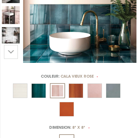
COULEUR:
CALA VIEUX ROSE
*
DIMENSION:
8" X 8"
*