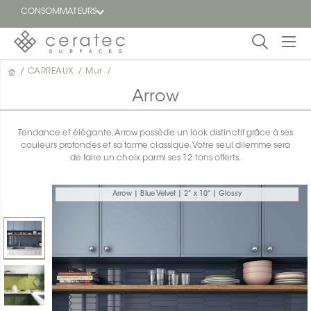
CONSOMMATEURS
/
CARREAUX
/
Mur
/
En
EN
vedette
Arrow
Blogue
Tendance et élégante, Arrow possède un look distinctif grâce à ses
couleurs profondes et sa forme classique. Votre seul dilemme sera
Trouver
de faire un choix parmi ses 12 tons offerts.
un
détaillant
ON
Arrow | Blue Velvet | 2" x 10" | Glossy