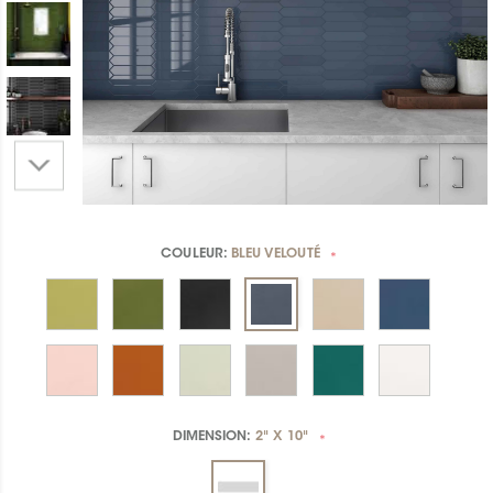
COULEUR:
BLEU VELOUTÉ
*
DIMENSION:
2" X 10"
*