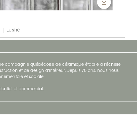
 | Lustré
 une compagnie québécoise de céramique établie à l'échelle
struction et de design d'intérieur. Depuis 70 ans, nous nous
ronnementale et sociale.
identiel et commercial.
Infolettre
vec Ceratec
Abonnez-vous à Ceratec Surfaces pour
tenu actuel
rester informé des nouveautés.