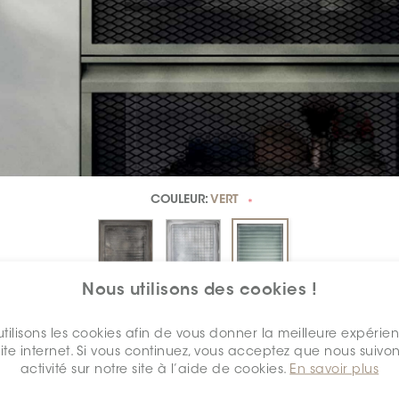
COULEUR:
VERT
*
Nous utilisons des cookies !
DIMENSION:
8" X 8"
*
tilisons les cookies afin de vous donner la meilleure expérie
site internet. Si vous continuez, vous acceptez que nous suivon
activité sur notre site à l’aide de cookies.
En savoir plus