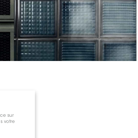
nce sur
s votre