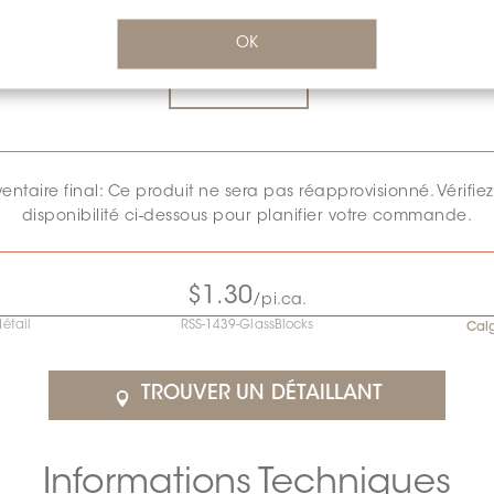
FINI DE LA SURFACE:
LUSTRÉ
*
OK
Lustré
ventaire final: Ce produit ne sera pas réapprovisionné. Vérifiez
disponibilité ci-dessous pour planifier votre commande.
$1.30
/pi.ca.
détail
RSS-1439-GlassBlocks
Cal
TROUVER UN DÉTAILLANT
Informations Techniques