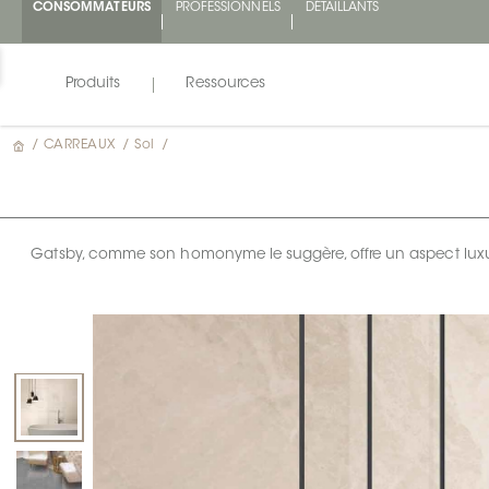
CONSOMMATEURS
PROFESSIONNELS
DÉTAILLANTS
Produits
Ressources
/
CARREAUX
/
Sol
/
Gatsby, comme son homonyme le suggère, offre un aspect luxue