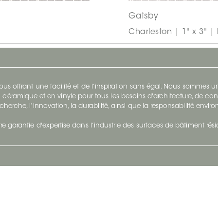
Gatsby
Charleston | 1" x 3" | 
s offrant une facilité et de l’inspiration sans égal. Nous sommes
 céramique et en vinyle pour tous les besoins d'architecture, de con
cherche, l’innovation, la durabilité, ainsi que la responsabilité envi
re garantie d'expertise dans l’industrie des surfaces de bâtiment rés
otre Entreprise
Suivez-Nous
Restez à jour et évoluez a
À propos
Surfaces en suivant du con
et tendance.
Carrières