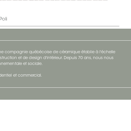
Poli
 une compagnie québécoise de céramique établie à l'échelle
struction et de design d'intérieur. Depuis 70 ans, nous nous
ronnementale et sociale.
identiel et commercial.
Infolettre
vec Ceratec
Abonnez-vous à Ceratec Surfaces pour
tenu actuel
rester informé des nouveautés.