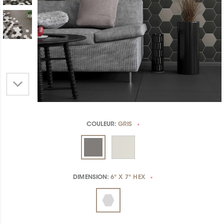
COULEUR:
GRIS
*
DIMENSION:
6" X 7" HEX
*