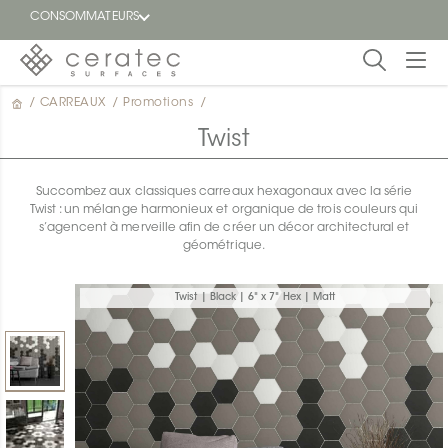
CONSOMMATEURS
/
CARREAUX
/
Promotions
/
En
EN
vedette
Twist
Blogue
Succombez aux classiques carreaux hexagonaux avec la série
Twist : un mélange harmonieux et organique de trois couleurs qui
Trouver
s’agencent à merveille afin de créer un décor architectural et
un
géométrique.
détaillant
ON
Twist | Black | 6" x 7" Hex | Matt