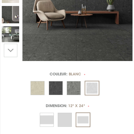
COULEUR:
BLANC
*
DIMENSION:
12" X 24"
*