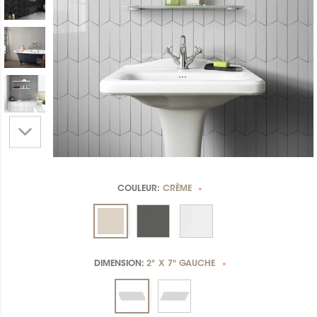
COULEUR:
CRÈME
*
DIMENSION:
2" X 7" GAUCHE
*