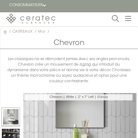
CONSOMMATEURS
/
CARREAUX
/
Mur
/
En
EN
vedette
Chevron
Blogue
Les classiques ne se démodent jamais. Avec ses angles prononcés,
Chevron crée un mouvement de zigzag qui introduit du
Trouver
dynamisme dans votre pièce et donne vie à votre décor. Choisissez
un
un thème monochrome ou soyez audacieux et optez pour une
détaillant
couleur contrastante.
ON
Chevron | White | 2" x 7" Left | Glossy