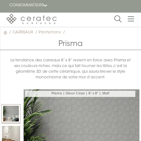
CONSOMMATEURS
/
CARREAUX
/
Promotions
/
En
EN
vedette
Prisma
Blogue
La tendance des carreaux 8” x 8” revient en force avec Prisma et
ses couleurs riches : mais ce qui fait tourner les têtes, c’est la
Trouver
géométrie 3D de cette céramique, qui saura élever le style
un
monochrome de votre mur d’accent.
détaillant
ON
Prisma | Décor Cinza | 8" x 8" | Matt