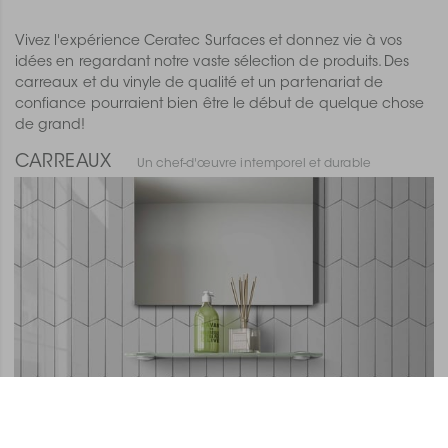
Vivez l'expérience Ceratec Surfaces et donnez vie à vos
idées en regardant notre vaste sélection de produits. Des
carreaux et du vinyle de qualité et un partenariat de
confiance pourraient bien être le début de quelque chose
de grand!
CARREAUX
Un chef-d'œuvre intemporel et durable