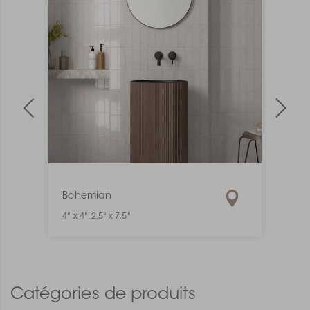
Bohemian
Mate
4" x 4", 2.5" x 7.5"
1" x 6"
Catégories de produits