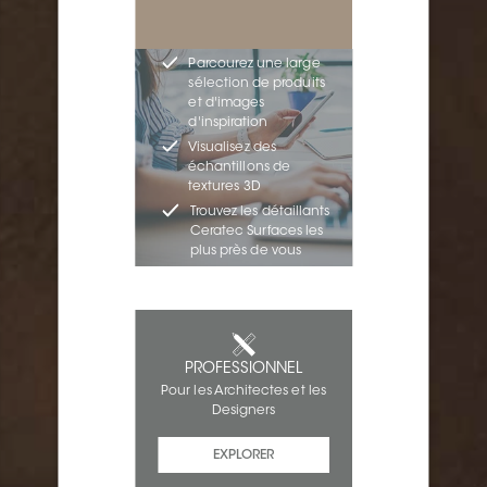
Parcourez une large
sélection de produits
et d'images
d'inspiration
Visualisez des
échantillons de
textures 3D
Trouvez les détaillants
Ceratec Surfaces les
plus près de vous
PROFESSIONNEL
Pour les Architectes et les
Designers
EXPLORER