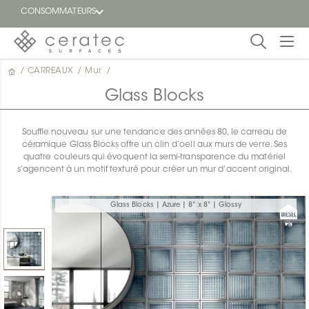
CONSOMMATEURS
/
CARREAUX
/
Mur
/
En
EN
vedette
Glass Blocks
Blogue
Souffle nouveau sur une tendance des années 80, le carreau de
céramique Glass Blocks offre un clin d’oeil aux murs de verre. Ses
Trouver
quatre couleurs qui évoquent la semi-transparence du matériel
un
s’agencent à un motif texturé pour créer un mur d’accent original.
détaillant
ON
Glass Blocks | Azure | 8" x 8" | Glossy