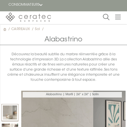
CONSOMMATEURS
/
CARREAUX
/
Sol
/
En
EN
vedette
Alabastrino
Blogue
Découvrez la beauté subtile du marbre réinventée grâce à la
technologie d’impression 3D. La collection Alabastrino allie des
Trouver
émaux réactifs et de fines veinures naturelles pour créer une
un
surface d’une grande richesse et d’une texture raffinée. Ses tons
détaillant
crème et chaleureux insufflent une élégance intemporelle et une
ON
touche contemporaine à tout espace.
Alabastrino | Marfil | 24" x 24" | Satin