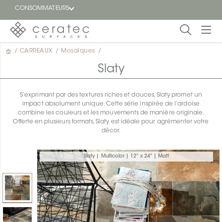
CONSOMMATEURS
/
CARREAUX
/
Mosaïques
/
En
EN
vedette
Slaty
Blogue
S’exprimant par des textures riches et douces, Slaty promet un
impact absolument unique. Cette série inspirée de l’ardoise
Trouver
combine les couleurs et les mouvements de manière originale.
un
Offerte en plusieurs formats, Slaty est idéale pour agrémenter votre
détaillant
décor.
ON
Slaty | Multicolor | 12" x 24" | Matt