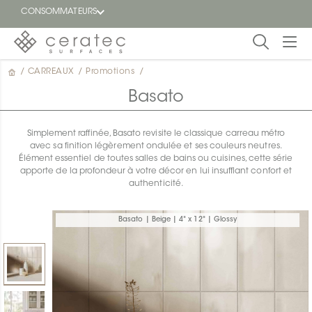
CONSOMMATEURS
/
CARREAUX
/
Promotions
/
En
EN
vedette
Basato
Blogue
Simplement raffinée, Basato revisite le classique carreau métro
avec sa finition légèrement ondulée et ses couleurs neutres.
Trouver
Élément essentiel de toutes salles de bains ou cuisines, cette série
un
apporte de la profondeur à votre décor en lui insufflant confort et
détaillant
authenticité.
ON
Basato | Beige | 4" x 12" | Glossy