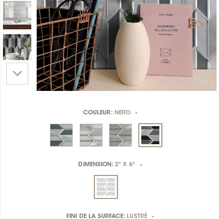
COULEUR:
NERO
*
DIMENSION:
2" X 6"
*
FINI DE LA SURFACE:
LUSTRÉ
*