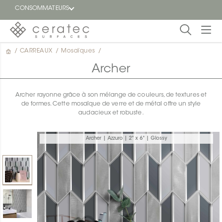
CONSOMMATEURS
/
CARREAUX
/
Mosaïques
/
En
EN
vedette
Archer
Blogue
Archer rayonne grâce à son mélange de couleurs, de textures et
de formes. Cette mosaïque de verre et de métal offre un style
Trouver
audacieux et robuste.
un
détaillant
ON
Archer | Azzuro | 2" x 6" | Glossy