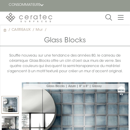
CONSOMMATEURS
/
CARREAUX
/
Mur
/
En
EN
vedette
Glass Blocks
Blogue
Souffle nouveau sur une tendance des années 80, le carreau de
céramique Glass Blocks offre un clin d’oeil aux murs de verre. Ses
Trouver
quatre couleurs qui évoquent la semi-transparence du matériel
un
s’agencent à un motif texturé pour créer un mur d’accent original.
détaillant
ON
Glass Blocks | Azure | 8" x 8" | Glossy