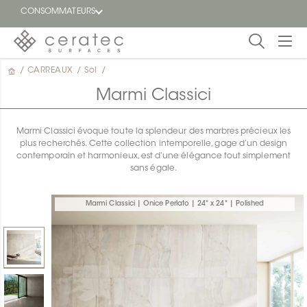
CONSOMMATEURS
/
CARREAUX
/
Sol
/
En
EN
vedette
Marmi Classici
Blogue
Marmi Classici évoque toute la splendeur des marbres précieux les
plus recherchés. Cette collection intemporelle, gage d’un design
Trouver
contemporain et harmonieux, est d’une élégance tout simplement
un
sans égale.
détaillant
ON
Marmi Classici | Onice Perlato | 24" x 24" | Polished