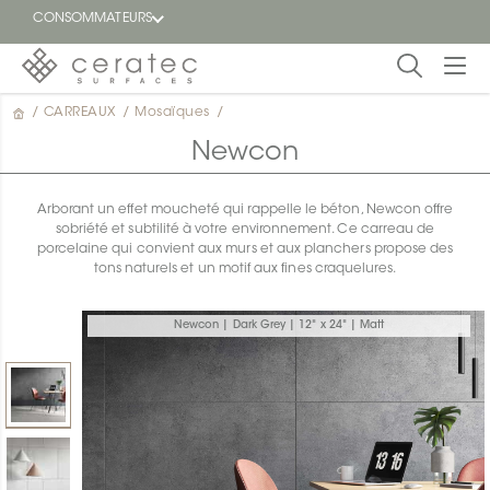
CONSOMMATEURS
/
CARREAUX
/
Mosaïques
/
En
EN
vedette
Newcon
Blogue
Arborant un effet moucheté qui rappelle le béton, Newcon offre
sobriété et subtilité à votre environnement. Ce carreau de
Trouver
porcelaine qui convient aux murs et aux planchers propose des
un
tons naturels et un motif aux fines craquelures.
détaillant
ON
Newcon | Dark Grey | 12" x 24" | Matt