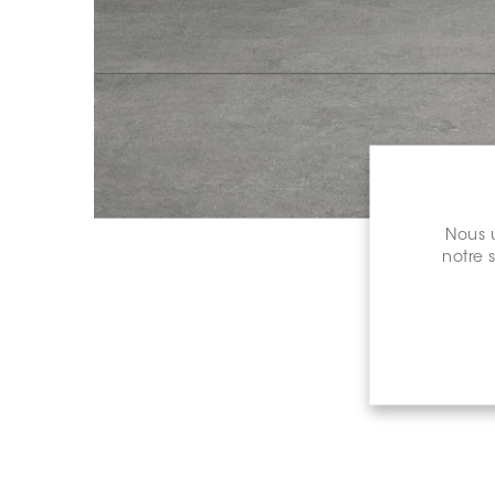
Nous u
notre 