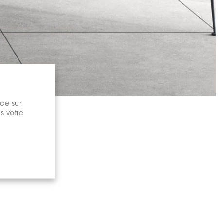
nce sur
s votre