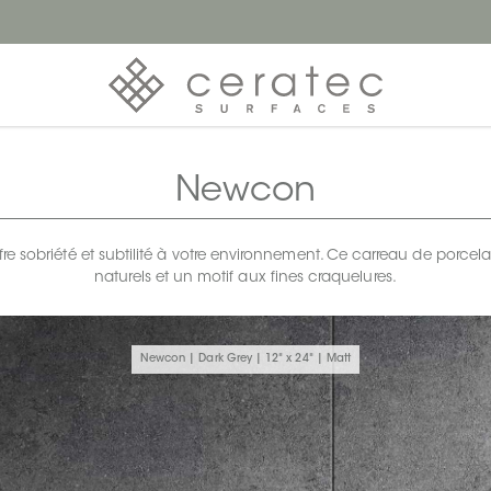
Newcon
re sobriété et subtilité à votre environnement. Ce carreau de porce
naturels et un motif aux fines craquelures.
Newcon | Dark Grey | 12" x 24" | Matt