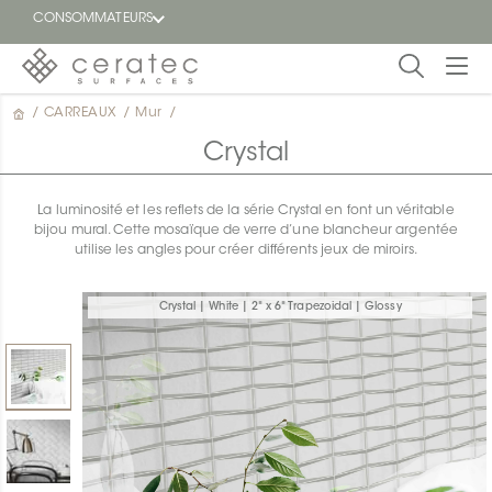
CONSOMMATEURS
/
CARREAUX
/
Mur
/
En
EN
vedette
Crystal
Blogue
La luminosité et les reflets de la série Crystal en font un véritable
bijou mural. Cette mosaïque de verre d’une blancheur argentée
Trouver
utilise les angles pour créer différents jeux de miroirs.
un
détaillant
ON
Crystal | White | 2" x 6" Trapezoidal | Glossy