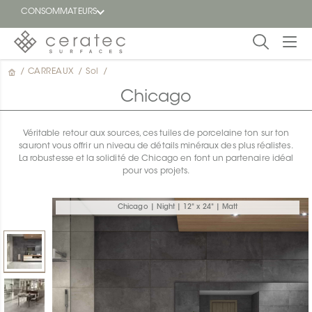
CONSOMMATEURS
/
CARREAUX
/
Sol
/
En
EN
vedette
Chicago
Blogue
Véritable retour aux sources, ces tuiles de porcelaine ton sur ton
sauront vous offrir un niveau de détails minéraux des plus réalistes.
Trouver
La robustesse et la solidité de Chicago en font un partenaire idéal
un
pour vos projets.
détaillant
ON
Chicago | Night | 12" x 24" | Matt