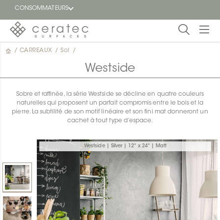
CONSOMMATEURS
/
CARREAUX
/
Sol
/
En
EN
vedette
Westside
Blogue
Sobre et raffinée, la série Westside se décline en quatre couleurs
naturelles qui proposent un parfait compromis entre le bois et la
Trouver
pierre. La subtilité de son motif linéaire et son fini mat donneront un
un
cachet à tout type d’espace.
détaillant
ON
Westside | Silver | 12" x 24" | Matt