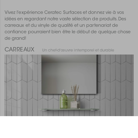
Vivez l'expérience Ceratec Surfaces et donnez vie à vos
idées en regardant notre vaste sélection de produits. Des
carreaux et du vinyle de qualité et un partenariat de
confiance pourraient bien être le début de quelque chose
de grand!
CARREAUX
Un chef-d'œuvre intemporel et durable