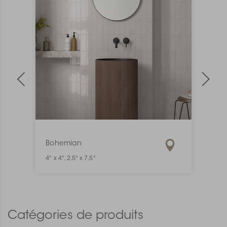
Bohemian
Mate
4" x 4", 2.5" x 7.5"
1" x 6"
Catégories de produits