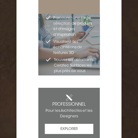
Parcourez une large
sélection de produits
et d'images
d'inspiration
Visualisez des
échantillons de
textures 3D
Trouvez les détaillants
Ceratec Surfaces les
plus près de vous
PROFESSIONNEL
Pour les Architectes et les
Designers
EXPLORER