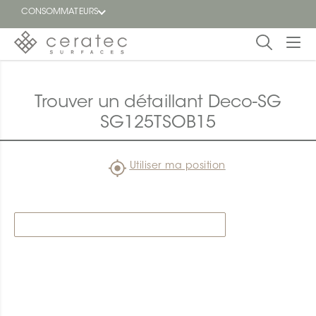
CONSOMMATEURS
En
EN
vedette
Trouver un détaillant Deco-SG
SG125TSOB15
Blogue
Trouver
Utiliser ma position
un
détaillant
ON